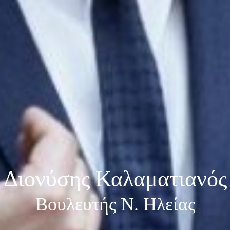
Διονύσης Καλαματιανός
Βουλευτής Ν. Ηλείας