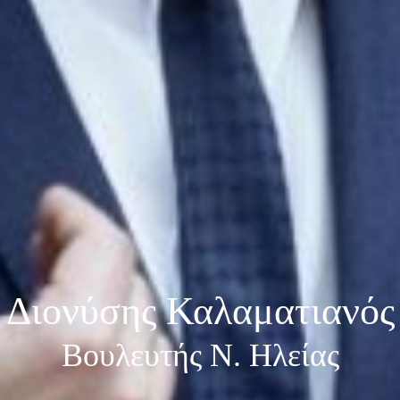
Διονύσης Καλαματιανός
Βουλευτής Ν. Ηλείας