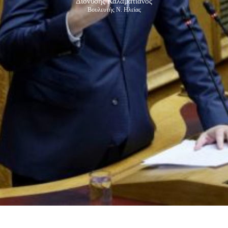
Διονύσης Καλαματιανός
Βουλευτής Ν. Ηλείας