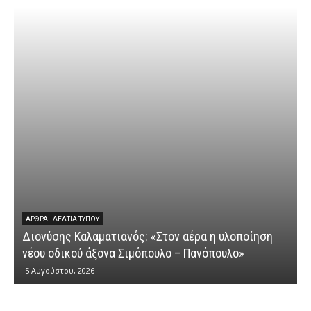
ΕΡΩΤ
Διον
ΆΡΘΡΑ - ΔΕΛΤΊΑ ΤΎΠΟΥ
Διονύσης Καλαματιανός: «Στον αέρα η υλοποίηση
κυβε
νέου οδικού άξονα Σιμόπουλο – Πανόπουλο»
αγρο
5 Αυγούστου, 2026
4 Αυγ