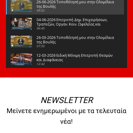
26-06-2026 Τοποθέτησή μου στην Ολομέλεια
της Βουλής
09:02
04-06-2026 Επιτροπή Δημ. Επιχειρήσεων,
Τραπεζών, Οργαν. Κοιν. Ωφελείας και
Φορέων Κοινων. Ασφάλισης
06:45
26-03-2026 Τοποθέτησή μου στην Ολομέλεια
της Βουλής
07:55
12-03-2026 Ειδική Μόνιμη Επιτροπή Θεσμών
και Διαφάνειας
12:42
03-03-2026 Τοποθέτησή μου στην Ολομέλεια
της Βουλής
08:09
12-02-2026 Τοποθέτησή μου στην Ολομέλεια
της Βουλής
NEWSLETTER
08:47
10-02-2026 Διαρκής Επιτροπή Μορφωτικών
Μείνετε ενημερωμένοι με τα τελευταία
Υποθέσεων
10:50
νέα!
21-01-2026 Τοποθέτησή μου στην Ολομέλεια
της Βουλής