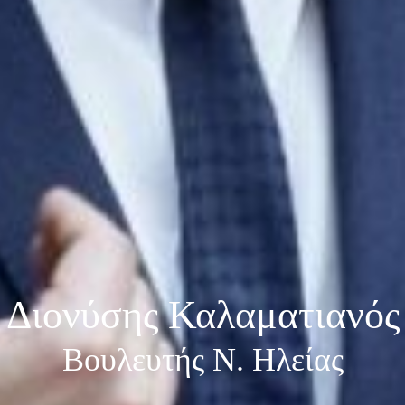
Διονύσης Καλαματιανός
Βουλευτής Ν. Ηλείας