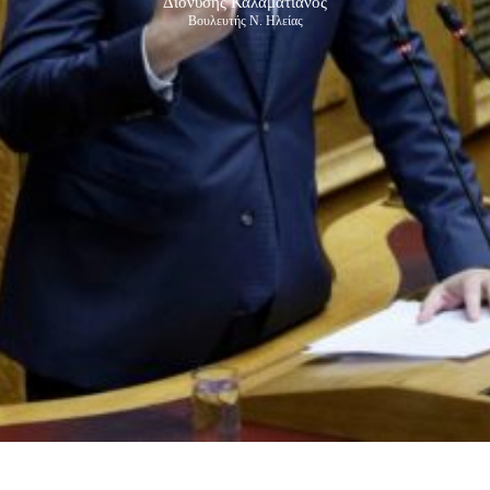
Διονύσης Καλαματιανός
Βουλευτής Ν. Ηλείας