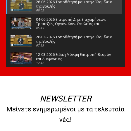
26-06-2026 Τοποθέτησή μου στην Ολομέλεια
της Βουλής
09:02
04-06-2026 Επιτροπή Δημ. Επιχειρήσεων,
Τραπεζών, Οργαν. Κοιν. Ωφελείας και
Φορέων Κοινων. Ασφάλισης
06:45
26-03-2026 Τοποθέτησή μου στην Ολομέλεια
της Βουλής
07:55
12-03-2026 Ειδική Μόνιμη Επιτροπή Θεσμών
και Διαφάνειας
12:42
03-03-2026 Τοποθέτησή μου στην Ολομέλεια
της Βουλής
08:09
12-02-2026 Τοποθέτησή μου στην Ολομέλεια
της Βουλής
NEWSLETTER
08:47
10-02-2026 Διαρκής Επιτροπή Μορφωτικών
Μείνετε ενημερωμένοι με τα τελευταία
Υποθέσεων
10:50
νέα!
21-01-2026 Τοποθέτησή μου στην Ολομέλεια
της Βουλής