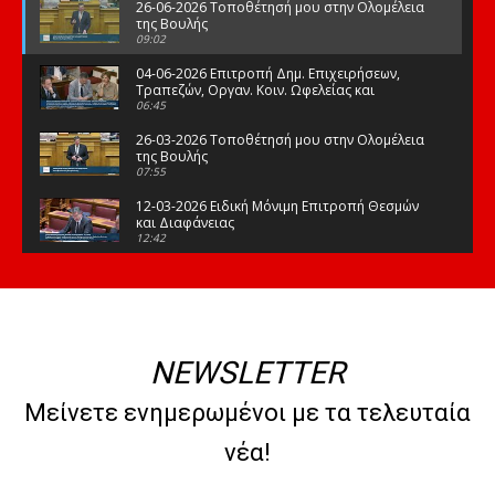
26-06-2026 Τοποθέτησή μου στην Ολομέλεια
της Βουλής
09:02
04-06-2026 Επιτροπή Δημ. Επιχειρήσεων,
Τραπεζών, Οργαν. Κοιν. Ωφελείας και
Φορέων Κοινων. Ασφάλισης
06:45
26-03-2026 Τοποθέτησή μου στην Ολομέλεια
της Βουλής
07:55
12-03-2026 Ειδική Μόνιμη Επιτροπή Θεσμών
και Διαφάνειας
12:42
03-03-2026 Τοποθέτησή μου στην Ολομέλεια
της Βουλής
08:09
12-02-2026 Τοποθέτησή μου στην Ολομέλεια
της Βουλής
NEWSLETTER
08:47
10-02-2026 Διαρκής Επιτροπή Μορφωτικών
Μείνετε ενημερωμένοι με τα τελευταία
Υποθέσεων
10:50
νέα!
21-01-2026 Τοποθέτησή μου στην Ολομέλεια
της Βουλής