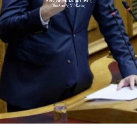
Διονύσης Καλαματιανός
Βουλευτής Ν. Ηλείας