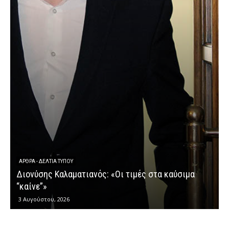
ΆΡΘΡΑ - ΔΕΛΤΊΑ ΤΎΠΟΥ
Διονύσης Καλαματιανός: «Οι τιμές στα καύσιμα
Δ
“καίνε”»
3 Αυγούστου, 2026