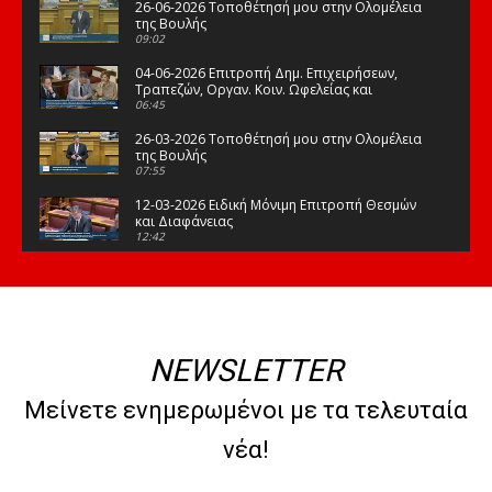
26-06-2026 Τοποθέτησή μου στην Ολομέλεια
της Βουλής
09:02
04-06-2026 Επιτροπή Δημ. Επιχειρήσεων,
Τραπεζών, Οργαν. Κοιν. Ωφελείας και
Φορέων Κοινων. Ασφάλισης
06:45
26-03-2026 Τοποθέτησή μου στην Ολομέλεια
της Βουλής
07:55
12-03-2026 Ειδική Μόνιμη Επιτροπή Θεσμών
και Διαφάνειας
12:42
03-03-2026 Τοποθέτησή μου στην Ολομέλεια
της Βουλής
08:09
12-02-2026 Τοποθέτησή μου στην Ολομέλεια
της Βουλής
NEWSLETTER
08:47
10-02-2026 Διαρκής Επιτροπή Μορφωτικών
Μείνετε ενημερωμένοι με τα τελευταία
Υποθέσεων
10:50
νέα!
21-01-2026 Τοποθέτησή μου στην Ολομέλεια
της Βουλής