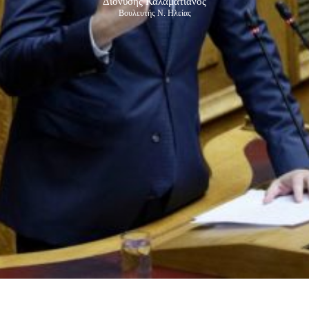
Διονύσης Καλαματιανός
Βουλευτής Ν. Ηλείας