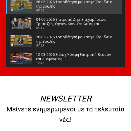
26-06-2026 Τοποθέτησή μου στην Ολομέλεια
της Βουλής
09:02
04-06-2026 Επιτροπή Δημ. Επιχειρήσεων,
Τραπεζών, Οργαν. Κοιν. Ωφελείας και
Φορέων Κοινων. Ασφάλισης
06:45
26-03-2026 Τοποθέτησή μου στην Ολομέλεια
της Βουλής
07:55
12-03-2026 Ειδική Μόνιμη Επιτροπή Θεσμών
και Διαφάνειας
12:42
03-03-2026 Τοποθέτησή μου στην Ολομέλεια
της Βουλής
08:09
12-02-2026 Τοποθέτησή μου στην Ολομέλεια
της Βουλής
NEWSLETTER
08:47
10-02-2026 Διαρκής Επιτροπή Μορφωτικών
Μείνετε ενημερωμένοι με τα τελευταία
Υποθέσεων
10:50
νέα!
21-01-2026 Τοποθέτησή μου στην Ολομέλεια
της Βουλής