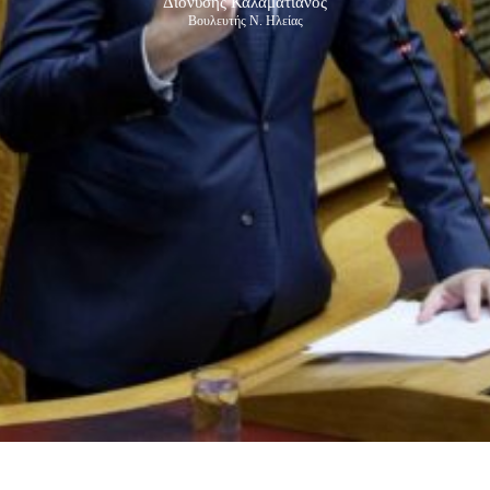
Διονύσης Καλαματιανός
Βουλευτής Ν. Ηλείας