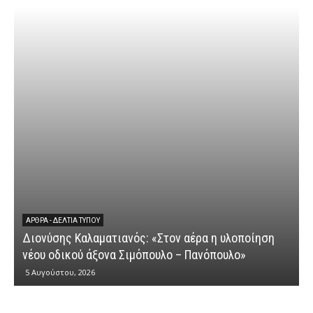
ΕΡΩΤΉΣΕΙΣ
Διονύσης Καλαματιανός: «Μια ακ
τον αέρα η υλοποίηση
κυβερνητικής αποτυχίας στην κ
λο – Πανόπουλο»
αγροτικών ενισχύσεων»
4 Αυγούστου, 2026