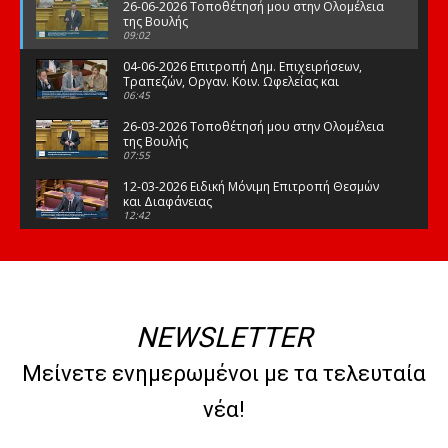
26-06-2026 Τοποθέτησή μου στην Ολομέλεια
της Βουλής
09:02
04-06-2026 Επιτροπή Δημ. Επιχειρήσεων,
Τραπεζών, Οργαν. Κοιν. Ωφελείας και
Φορέων Κοινων. Ασφάλισης
06:45
26-03-2026 Τοποθέτησή μου στην Ολομέλεια
της Βουλής
07:55
12-03-2026 Ειδική Μόνιμη Επιτροπή Θεσμών
και Διαφάνειας
12:42
03-03-2026 Τοποθέτησή μου στην Ολομέλεια
της Βουλής
08:09
12-02-2026 Τοποθέτησή μου στην Ολομέλεια
της Βουλής
NEWSLETTER
08:47
10-02-2026 Διαρκής Επιτροπή Μορφωτικών
Μείνετε ενημερωμένοι με τα τελευταία
Υποθέσεων
10:50
νέα!
21-01-2026 Τοποθέτησή μου στην Ολομέλεια
της Βουλής