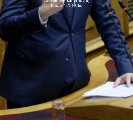
Διονύσης Καλαματιανός
Βουλευτής Ν. Ηλείας