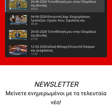
26-06-2026 Τοποθέτησή μου στην Ολομέλεια
της Βουλής
09:02
04-06-2026 Επιτροπή Δημ. Επιχειρήσεων,
Τραπεζών, Οργαν. Κοιν. Ωφελείας και
Φορέων Κοινων. Ασφάλισης
06:45
26-03-2026 Τοποθέτησή μου στην Ολομέλεια
της Βουλής
07:55
12-03-2026 Ειδική Μόνιμη Επιτροπή Θεσμών
και Διαφάνειας
12:42
03-03-2026 Τοποθέτησή μου στην Ολομέλεια
της Βουλής
08:09
12-02-2026 Τοποθέτησή μου στην Ολομέλεια
της Βουλής
NEWSLETTER
08:47
10-02-2026 Διαρκής Επιτροπή Μορφωτικών
Μείνετε ενημερωμένοι με τα τελευταία
Υποθέσεων
10:50
νέα!
21-01-2026 Τοποθέτησή μου στην Ολομέλεια
της Βουλής